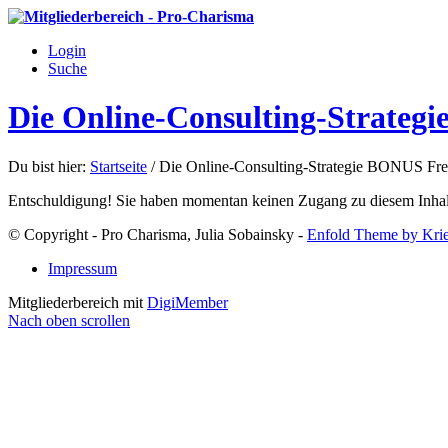
Login
Suche
Die Online-Consulting-Strateg
Du bist hier:
Startseite
/
Die Online-Consulting-Strategie BONUS Fre
Entschuldigung! Sie haben momentan keinen Zugang zu diesem Inhal
© Copyright - Pro Charisma, Julia Sobainsky -
Enfold Theme by Krie
Impressum
Mitgliederbereich mit
DigiMember
Nach oben scrollen