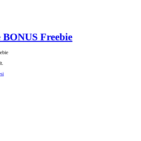
ie BONUS Freebie
ebie
t.
si