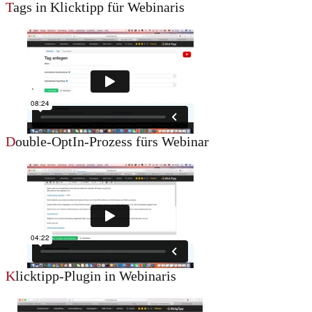
T
ags in Klicktipp für Webinaris
D
ouble-OptIn-Prozess fürs Webinar
K
licktipp-Plugin in Webinaris