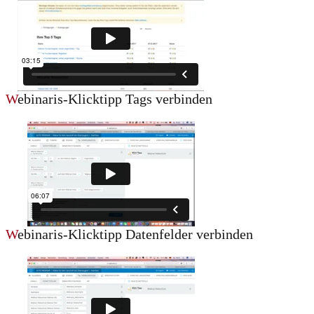
W
ebinaris-Klicktipp Tags verbinden
W
ebinaris-Klicktipp Datenfelder verbinden