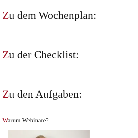
Z
u dem Wochenplan:
Z
u der Checklist:
Z
u den Aufgaben:
W
arum Webinare?